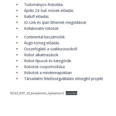
Tudományos-Robotika
Április 24. tud. művek előadás
Balluff előadás
IO-Link és Ipari Ethernet megoldások
Kollaboratív robotok
Continental beszámolók
Rugó-tömeg előadás
Összefoglaló a szakkurzusokról
Robot alkalmazások
Robot típusok és kategóriák
Robotok csoportosítása
Robotok a mindennapokban
Társadalmi felelősségvállalást elősegítő projekt
ROSZ_NTP_23_beszamolo_nyilvanos-5
Letöltés