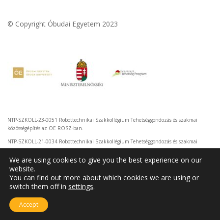
© Copyright Óbudai Egyetem 2023
NTP-SZKOLL-23-0051 Robottechnikai Szakkollégium Tehetséggondozás és szakmai
közösségépítés az OE ROSZ-ban.
NTP-SZKOLL-21-0034 Robottechnikai Szakkollégium Tehetséggondozás és szakmai
közösségépítés az OE ROSZ-ban.
We are using cookies to give you the best experience on our
website.
You can find out more about which cookies we are using or
switch them off in
settings
.
Accept