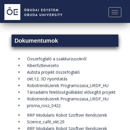
S
k
TOGGLE
i
p
t
o
Dokumentumok
m
a
i
Összefoglaló a szakkurzusokról
n
KiberfizBevezeto
c
Autista projekt összefoglaló
o
okt.12. 3D nyomtatás
n
Robotrendszerek Programozasa_URDF_HU
t
Társadalmi felelősségvállalást elősegítő projekt
e
Robotrendszerek Programozasa_URDF_HU
n
prisma_rosz_0422
t
RRP Modularis Robot Szoftver Rendszerek
Science_café_okt.29
RRP Modularis Robot Szoftver Rendszerek