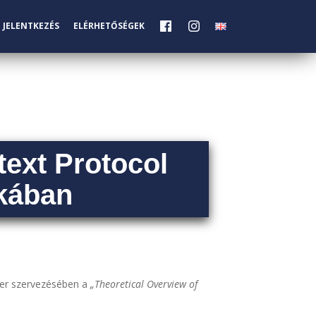
JELENTKEZÉS
ELÉRHETŐSÉGEK
ext Protocol
ikában
nter szervezésében a
„Theoretical Overview of