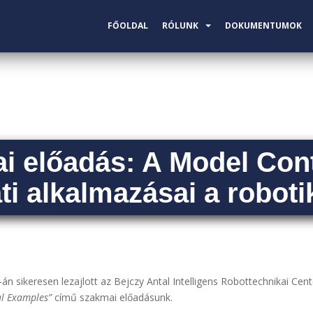
FŐOLDAL
RÓLUNK
DOKUMENTUMOK
i előadás: A Model Cont
ti alkalmazásai a robot
 sikeresen lezajlott az Bejczy Antal Intelligens Robottechnikai Ce
al Examples”
című szakmai előadásunk.