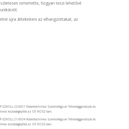
szletesen ismertette, hogyan teszi lehetővé
unikációt.
tné újra áttekinteni az elhangzottakat, az
P-SZKOLL-23-0051 Robottechnikai Szakkollégium Tehetséggondozás és
akmai közösségépítés az OE ROSZ-ban.
P-SZKOLL-21-0034 Robottechnikai Szakkollégium Tehetséggondozás és
akmai közösségépítés az OE ROSZ-ban.