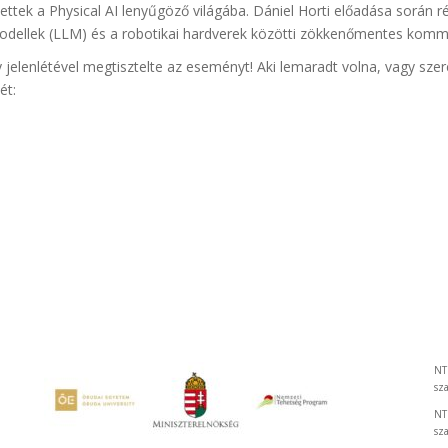
ttek a Physical AI lenyűgöző világába. Dániel Horti előadása során ré
odellek (LLM) és a robotikai hardverek közötti zökkenőmentes komm
elenlétével megtisztelte az eseményt! Aki lemaradt volna, vagy szere
ét:
NT
sz
NT
sz