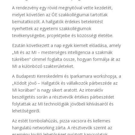
A rendezvény egy rövid megnyitóval vette kezdetét,
melyet követően az ÓE szakkollégiumai tartottak
bemutatkozót. A hallgatók érdekes betekintést
nyerhettek az egyetemi szakkollégiumok
tevékenységeibe, projektjeibe és közösségi életébe.
Ezután következett a nap egyik kiemelt előadása, amely
„Mi és az MI – mesterséges intelligencia a szakmák
tükrében” címmel foglalta össze, hogyan formálja át az
MI a különböző szakterületeket.
A Budapesti Kereskedelmi és Iparkamara workshopja, a
„Kódolt jövő – Hallgatók és vállalkozók párbeszéde az
MI korában” is nagy sikert aratott. Az interaktív
beszélgetés során a résztvevők értékes párbeszédet
folytattak az MI technológiák jövőbeli kihívásairól és
lehetőségeiről.
Az estét tombolahúzás, pizza vacsora és kellemes
hangulatú networking zárta. A résztvevők szerint az
esemény kiváló lehetőséget nyújtott kapcsolatok