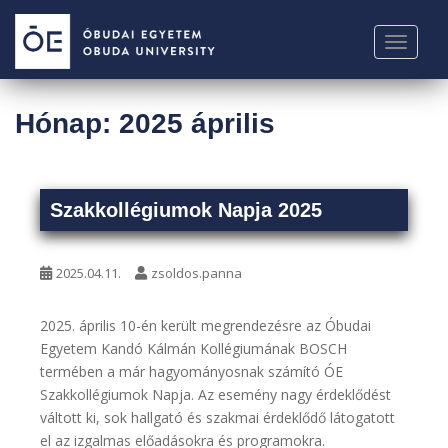
S
k
TOGGLE
i
p
t
Hónap:
2025 április
o
m
a
i
Szakkollégiumok Napja 2025
n
c
o
2025.04.11.
zsoldos.panna
n
t
2025. április 10-én került megrendezésre az Óbudai
e
Egyetem Kandó Kálmán Kollégiumának BOSCH
n
termében a már hagyományosnak számító ÓE
t
Szakkollégiumok Napja. Az esemény nagy érdeklődést
váltott ki, sok hallgató és szakmai érdeklődő látogatott
el az izgalmas előadásokra és programokra.