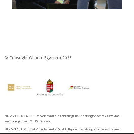
© Copyright Óbudai Egyetem 2023
NTP-SZKOLL-23-0051 Robottechnikai Szakkollégium Tehetséggondozás és szakmai
közösségépítés az OE ROSZ-ban.
NTP-SZKOLL-21-0034 Robottechnikai Szakkollégium Tehetséggondozás és szakmai