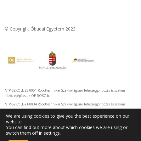
© Copyright Óbudai Egyetem 2023
NTP-SZKOLL-23-0051 Robottechnikai Szakkollégium Tehetséggondozás és szakmai
közösségépítés az OE ROSZ-ban.
NTP-SZKOLL-21-0034 Robottechnikai Szakkollégium Tehetséggondozás és szakmai
közösségépítés az OE ROSZ-ban.
We are using cookies to give you the best experience on our
website.
You can find out more about which cookies we are using or
switch them off in
settings
.