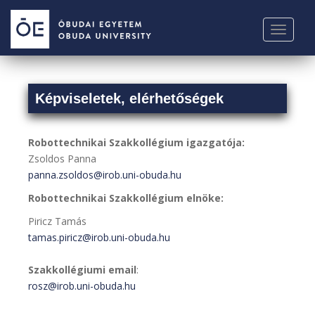
S
k
TOGGLE
i
p
t
o
Képviseletek, elérhetőségek
m
a
i
Robottechnikai Szakkollégium igazgatója:
n
Zsoldos Panna
c
panna.zsoldos@irob.uni-obuda.hu
o
Robottechnikai Szakkollégium elnöke:
n
t
Piricz Tamás
e
tamas.piricz@irob.uni-obuda.hu
n
t
Szakkollégiumi email
:
rosz@irob.uni-obuda.hu