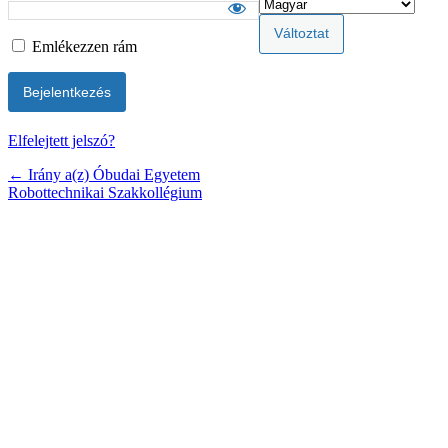
Emlékezzen rám
Elfelejtett jelszó?
← Irány a(z) Óbudai Egyetem
Robottechnikai Szakkollégium