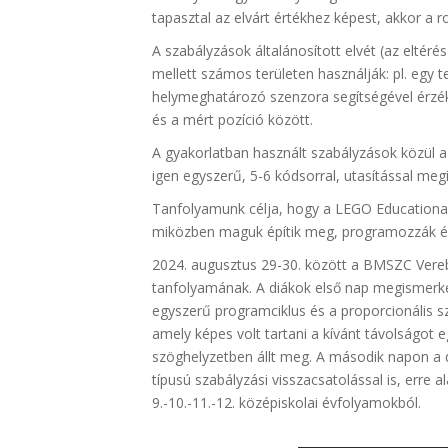
tapasztal az elvárt értékhez képest, akkor a r
A szabályzások általánosított elvét (az eltér
mellett számos területen használják: pl. egy t
helymeghatározó szenzora segítségével érzéke
és a mért pozíció között.
A gyakorlatban használt szabályzások közül a 
igen egyszerű, 5-6 kódsorral, utasítással meg
Tanfolyamunk célja, hogy a LEGO Educational 
miközben maguk építik meg, programozzák és 
2024. augusztus 29-30. között a BMSZC Verebé
tanfolyamának. A diákok első nap megismerke
egyszerű programciklus és a proporcionális s
amely képes volt tartani a kívánt távolságot 
szöghelyzetben állt meg. A második napon a di
típusú szabályzási visszacsatolással is, erre
9.-10.-11.-12. középiskolai évfolyamokból.