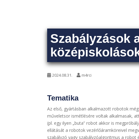
Szabályzások a
középiskoláso
2024.08.31.
m4rci
Tematika
Az első, gyártásban alkalmazott robotok még 
műveletsor ismétlésére voltak alkalmasak, at
(pl. egy ilyen „buta” robot akkor is megpróbál
ellátását a robotok vezérlőáramköreivel megv
szabályzó vagy szabályzóalgoritmus a robot ér