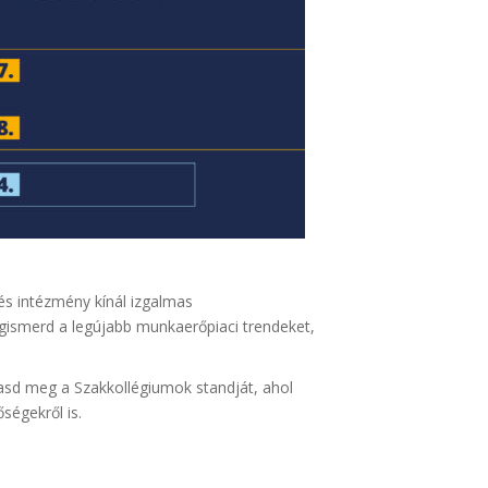
és intézmény kínál izgalmas
gismerd a legújabb munkaerőpiaci trendeket,
asd meg a Szakkollégiumok standját, ahol
ségekről is.