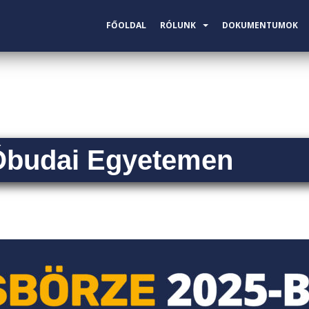
FŐOLDAL
RÓLUNK
DOKUMENTUMOK
 Óbudai Egyetemen