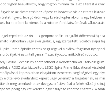
obot rögtön beavatkozik, hogy rögtön minimalizálja az eltérést a kívá
és figyelése az elvárt értékhez képest és beavatkozás az eltérés kikü
erületet figyelő, lebegő drón vagy kvadrokopter akkor is egy helyben 
li, ha sodródni kezdene, és a rotorok fordulatszámának változtatásá
legelterjedtebb az ón. PID (proporcionális-integráló-differenciáló) 
írható Pythonban vagy akár grafikus, egyszerűsített, Scratch alapú fe
Spike Prime építókészletek segítségével a diákok fogalmat nyerjenek 
próbálják ki az „intelligensen” szabályozott működésű robotot.
ly László Technikum adott otthont a Robottechnikai Szakkollégium „
dtek a ROSZ által biztosított LEGO Spike Prime Educational készlet
zabályzással kapcsolatban elsajátított ismeretek segítségével egy ol
egy előtte lévő akadályhoz képest vagy „ellenált” a forgatásnak, és m
ákok megismerkedhettek (leegyszerűsítve ésd a felkészültségi szintjük
 alapozva pedig egy két keréken egyensúlyozó robotot építettek. A tan