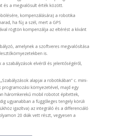
nt és a megvalósult érték között.
szöbölésére, kompenzálására) a robotika
marad, ha fúj a szél, mert a GPS
val rögtön kompenzálja az eltérést a kívánt
szabályzó, amelynek a szoftveres megvalósítása
jlesztőkörnyezetekben is.
a szabályzások elvéről és jelentőségéről,
Szabályzások alapjai a robotikában” c. mini-
ek programozási környezetével, majd egy
yan háromkerekű mobil robotot építettek,
indig ugyanabban a függőleges tengely körüli
höz igazítva) az integráló és a differenciáló
folyamon 20 diák vett részt, vegyesen a