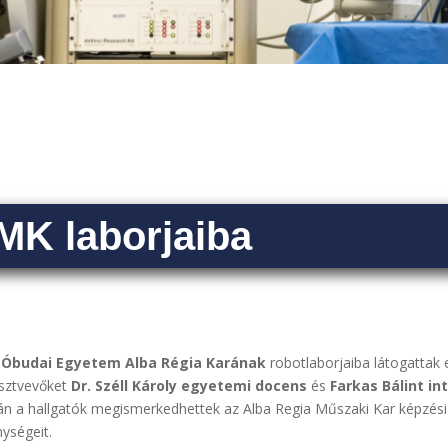
MK laborjaiba
z
Óbudai Egyetem Alba Régia Karának
robotlaborjaiba látogattak e
észtvevőket
Dr. Széll Károly egyetemi docens
és
Farkas Bálint in
n a hallgatók megismerkedhettek az Alba Regia Műszaki Kar képzési
ységeit.