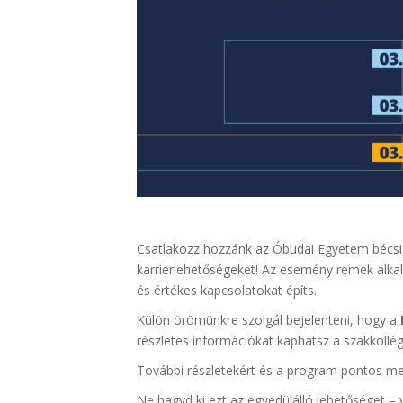
Csatlakozz hozzánk az Óbudai Egyetem bécsi 
karrierlehetőségeket! Az esemény remek alka
és értékes kapcsolatokat építs.
Külön örömünkre szolgál bejelenteni, hogy a
részletes információkat kaphatsz a szakkollég
További részletekért és a program pontos men
Ne hagyd ki ezt az egyedülálló lehetőséget – v