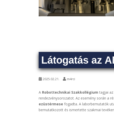
Látogatás az A
2025.02.21.
m4rci
A
Robottechnikai Szakkollégium
tagjai a
rendezvénysorozatot. Az esemény során a r
ezüstérmese
fogadta. A laborbemutatók utá
bemutatkozott és ismertette szakmai tevéken