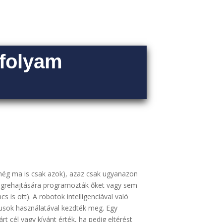
nfolyam
l még ma is csak azok), azaz csak ugyanazon
 végrehajtására programozták őket vagy sem
 is ott). A robotok intelligenciával való
musok használatával kezdték meg. Egy
t cél vagy kívánt érték, ha pedig eltérést