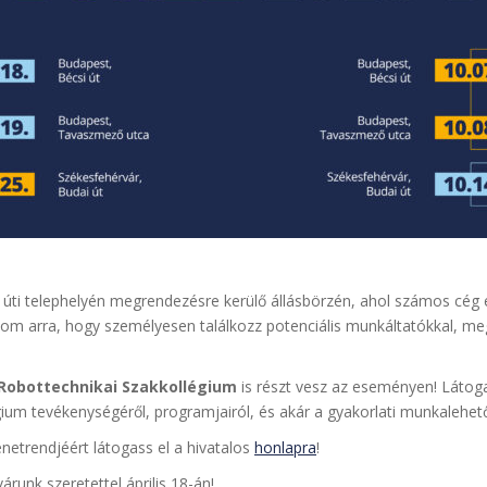
úti telephelyén megrendezésre kerülő állásbörzén, ahol számos cég 
lom arra, hogy személyesen találkozz potenciális munkáltatókkal, me
Robottechnikai Szakkollégium
is részt vesz az eseményen! Látog
ium tevékenységéről, programjairól, és akár a gyakorlati munkalehető
etrendjéért látogass el a hivatalos
honlapra
!
árunk szeretettel április 18-án!