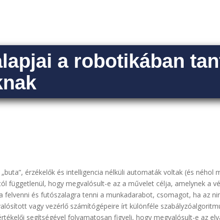
lapjai a robotikában ta
knak
„buta”, érzékelők és intelligencia nélküli automaták voltak (és ného
tól függetlenül, hogy megvalósult-e az a művelet célja, amelynek a
ja felvenni és futószalagra tenni a munkadarabot, csomagot, ha az nincs
alósított vagy vezérlő számítógépeire írt különféle szabályzóalgorit
tékelői segítségével folyamatosan figyeli, hogy megvalósult-e az elvár