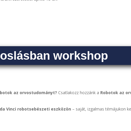
voslásban workshop
robotok az orvostudományt?
Csatlakozz hozzánk a
Robotok az or
 da Vinci robotsebészeti eszközön
– saját, izgalmas témájukon ke