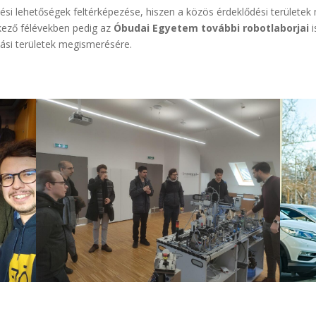
si lehetőségek feltérképezése, hiszen a közös érdeklődési területek 
kező félévekben pedig az
Óbudai Egyetem további robotlaborjai
i
tási területek megismerésére.