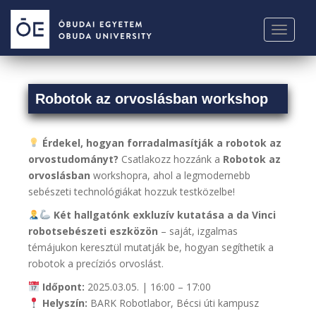
S
k
TOGGLE
i
p
t
o
Robotok az orvoslásban workshop
m
a
i
Érdekel, hogyan forradalmasítják a robotok az
n
orvostudományt?
Csatlakozz hozzánk a
Robotok az
c
orvoslásban
workshopra, ahol a legmodernebb
o
sebészeti technológiákat hozzuk testközelbe!
n
Két hallgatónk exkluzív kutatása a da Vinci
t
robotsebészeti eszközön
– saját, izgalmas
e
témájukon keresztül mutatják be, hogyan segíthetik a
n
robotok a precíziós orvoslást.
t
Időpont:
2025.03.05. | 16:00 – 17:00
Helyszín:
BARK Robotlabor, Bécsi úti kampusz