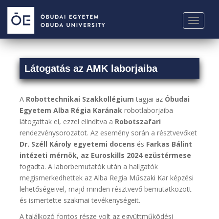
S
k
TOGGLE
i
p
t
o
Látogatás az AMK laborjaiba
m
a
i
A
Robottechnikai Szakkollégium
tagjai az
Óbudai
n
Egyetem Alba Régia Karának
robotlaborjaiba
c
látogattak el, ezzel elindítva a
Robotszafari
o
rendezvénysorozatot. Az esemény során a résztvevőket
n
Dr. Széll Károly egyetemi docens
és
Farkas Bálint
t
intézeti mérnök, az Euroskills 2024 ezüstérmese
e
fogadta. A laborbemutatók után a hallgatók
n
megismerkedhettek az Alba Regia Műszaki Kar képzési
t
lehetőségeivel, majd minden résztvevő bemutatkozott
és ismertette szakmai tevékenységeit.
A találkozó fontos része volt az együttműködési