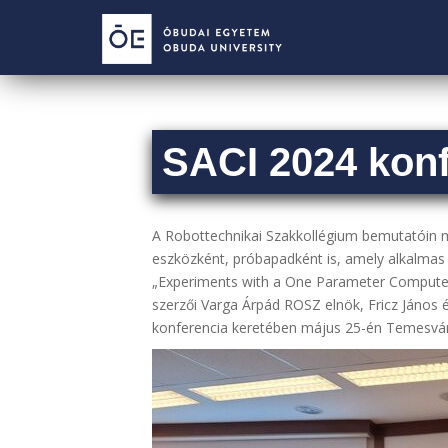
S
k
i
p
t
o
m
SACI 2024 konf
a
i
n
A Robottechnikai Szakkollégium bemutatóin má
c
eszközként, próbapadként is, amely alkalmas
o
„Experiments with a One Parameter Computed
n
szerzői Varga Árpád ROSZ elnök, Fricz János
t
konferencia keretében május 25-én Temesvá
e
n
t