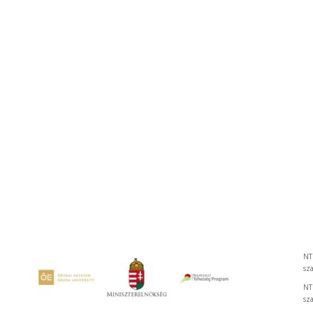
NT
sz
NT
sz