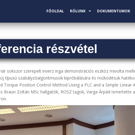
FŐOLDAL
RÓLUNK
DOKUMENTUMOK
erencia részvétel
r sokszor szerepelt inverz inga demonstrációs eszköz mivolta mellet
 új típusú szabályzóalgoritmusok kipróbálására és működésük haték
 Torque Position Control Method Using a PLC and a Simple Linear A
 és Braun Zoltán MSc hallgatók, ROSZ tagok, Varga Árpád ismertett
ron.