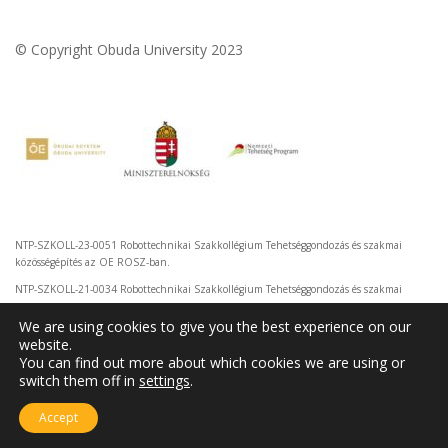
© Copyright Obuda University 2023
NTP-SZKOLL-23-0051 Robottechnikai Szakkollégium Tehetséggondozás és szakmai
közösségépítés az OE ROSZ-ban.
NTP-SZKOLL-21-0034 Robottechnikai Szakkollégium Tehetséggondozás és szakmai
közösségépítés az OE ROSZ-ban.
We are using cookies to give you the best experience on our
website.
You can find out more about which cookies we are using or
switch them off in
settings
.
Accept