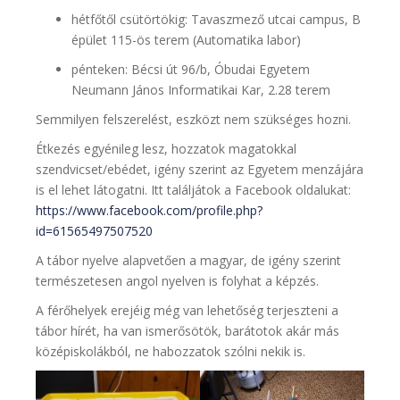
hétfőtől csütörtökig: Tavaszmező utcai campus, B
épület 115-ös terem (Automatika labor)
pénteken: Bécsi út 96/b, Óbudai Egyetem
Neumann János Informatikai Kar, 2.28 terem
Semmilyen felszerelést, eszközt nem szükséges hozni.
Étkezés egyénileg lesz, hozzatok magatokkal
szendvicset/ebédet, igény szerint az Egyetem menzájára
is el lehet látogatni. Itt találjátok a Facebook oldalukat:
https://www.facebook.com/profile.php?
id=61565497507520
A tábor nyelve alapvetően a magyar, de igény szerint
természetesen angol nyelven is folyhat a képzés.
A férőhelyek erejéig még van lehetőség terjeszteni a
tábor hírét, ha van ismerősötök, barátotok akár más
középiskolákból, ne habozzatok szólni nekik is.