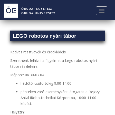
S
k
TOGGLE
i
p
t
o
LEGO robotos nyári tábor
m
a
i
Kedves résztvevők és érdeklődők!
n
Szeretnénk felhívni a figyelmet a Lego robotos nyári
c
tábor részleteire:
o
n
Időpont: 06.30-07.04
t
hétfőtől csütörtökig 9:00-14:00
e
n
pénteken záró eseményként látogatás a Bejczy
t
Antal iRobottechnikai Központba, 10:00-11:00
között.
Helyszín: