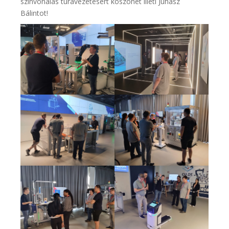
színvonalas túravezetésért köszönet illeti Juhász
Bálintot!