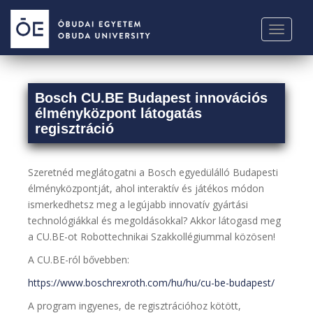
S
k
TOGGLE
i
p
t
o
Bosch CU.BE Budapest innovációs
m
élményközpont látogatás
a
regisztráció
i
n
c
Szeretnéd meglátogatni a Bosch egyedülálló Budapesti
o
élményközpontját, ahol interaktív és játékos módon
n
ismerkedhetsz meg a legújabb innovatív gyártási
t
technológiákkal és megoldásokkal? Akkor látogasd meg
e
a CU.BE-ot Robottechnikai Szakkollégiummal közösen!
n
A CU.BE-ról
bővebben:
t
https://www.boschrexroth.com/hu/hu/cu-be-budapest/
A program ingyenes, de regisztrációhoz kötött,