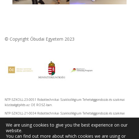
© Copyright Óbudai Egyetem 2023
NTP-SZKOLL-23-0051 Robottechnikai Szakkollégium Tehetséggondozás és szakmai
közösségépítés az OE ROSZ-ban.
NTP-SZKOLL-21-0034 Robottechnikai Szakkollégium Tehetséggondozás és szakmai
közösségépítés az OE ROSZ-ban.
We are using cookies to give you the best experience on our
website.
You can find out more about which cookies we are using or