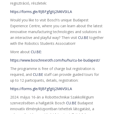
regisztráció, részletek:
https://forms.gle/RJBFgfgXj2M6VStLA
Would you like to visit Bosch’s unique Budapest
Experience Centre, where you can learn about the latest
innovative manufacturing technologies and solutions in
an interactive and playful way? Then visit
CU.BE
together
with the Robotics Students Association!
More about
CU.BE:
https://www.boschrexroth.com/hu/hu/cu-be-budapest/
The programme is free of charge but registration is
required, and
CU.BE
staff can provide guided tours for
up to 12 participants, details, registration:
https://forms.gle/RJBFgfgXj2M6VStLA
2024. május 16-án a Robottechnikai Szakkollégium
szervezésében a hallgatók Bosch
CU.BE
Budapest
innovatív élményközpontban tehettek látogatást, a